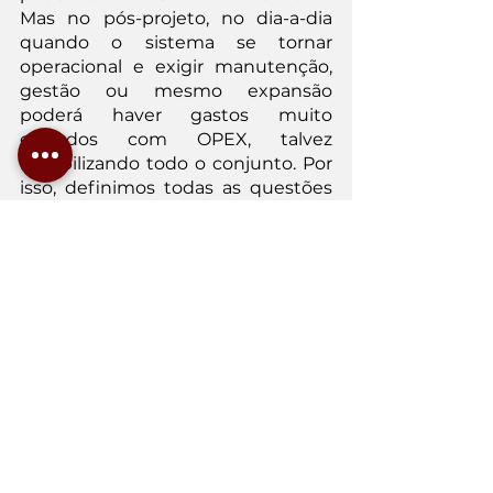
Mas no pós-projeto, no dia-a-dia 
quando o sistema se tornar 
operacional e exigir manutenção, 
gestão ou mesmo expansão 
poderá haver gastos muito 
elevados com OPEX, talvez 
inviabilizando todo o conjunto. Por 
isso, definimos todas as questões 
de quantitativos e valores de uma 
forma geral e abrangente, 
prevendo gastos de OPEX e 
CAPEX.
Autor: Fernando César Morellato
Artigo
TIC