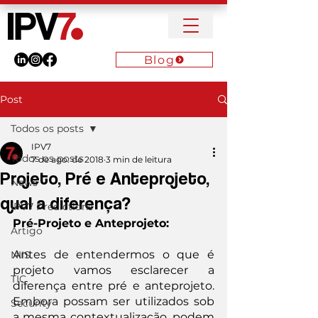
Blog
Post
Todos os posts
IPV7
Todos os posts
7 de ago. de 2018
3 min de leitura
Projeto, Pré e Anteprojeto,
News
qual a diferença?
IPV7 Predictions
Pré-Projeto e Anteprojeto:
Artigo
Antes de entendermos o que é 
NIIS
projeto vamos esclarecer a 
TIC
diferença entre pré e anteprojeto. 
Embora possam ser utilizados sob 
Security
a mesma contextualização, podem 