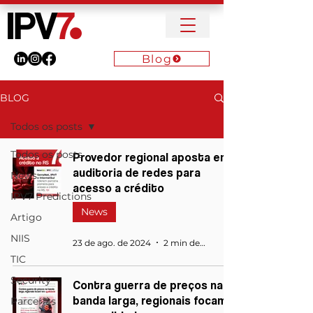
Blog
BLOG
Todos os posts
Todos os posts
Provedor regional aposta em
auditoria de redes para
News
acesso a crédito
IPV7 Predictions
News
Artigo
NIIS
23 de ago. de 2024
2 min de leitura
TIC
Security
Contra guerra de preços na
banda larga, regionais focam
Parcerias