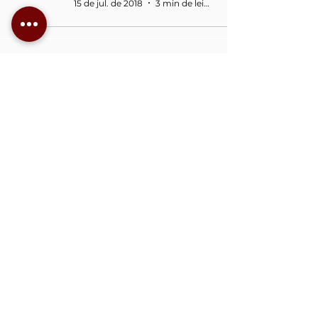
15 de jul. de 2018
3 min de leitura
1
/
2
Voltar para o Início
Menu
Início
Serviços e soluções
© 2026 por IPV7
Quem somos
Tecnologia da
Blog
Informação LTDA.