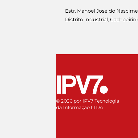
Estr. Manoel José do Nascime
Distrito Industrial, Cachoeirin
© 2026 por IPV7 Tecnologia
da Informação LTDA.