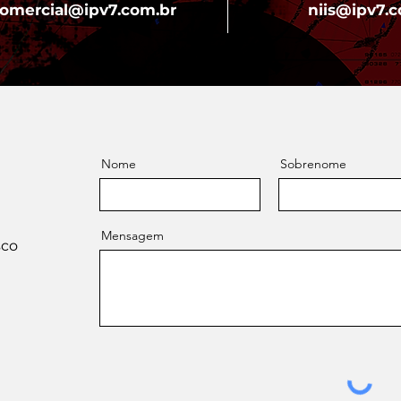
omercial@ipv7.com.br
niis@ipv7.
Nome
Sobrenome
Mensagem
sco