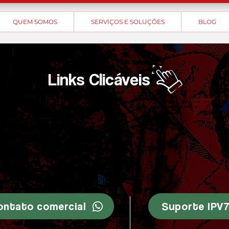
QUEM SOMOS
SERVIÇOS E SOLUÇÕES
BLOG
Links Clicáveis
E-mail
7777
contato@ipv7.com.br
ontato comercial
Suporte IPV7.