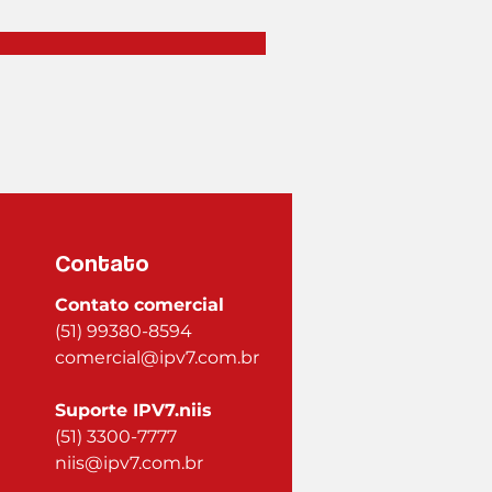
Contato
Contato comercial
(51) 99380-8594
comercial@ipv7.com.br
Suporte IPV7.niis
(51) 3300-7777
niis@ipv7.com.br