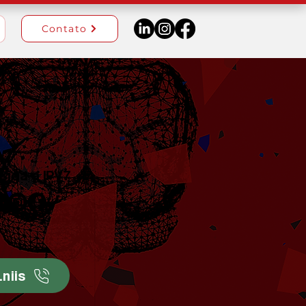
Contato
Siga a IPV7
niis