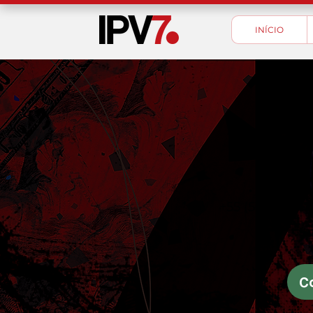
INÍCIO
Ligue
+55 (51) 3300-
C