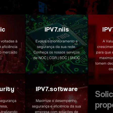
ic
IPV7.niis
IPV
 voltadas à
Evolua o monitoramento e
A Valu
e eficiência
segurança da sua rede.
crescime
 o mercado
Conheça os nossos serviços
para que 
de NOC | CGR | SOC | SNOC
maximiz
tomem deci
co
urity
IPV7.software
Soli
rsegurança
Maximize o desempenho,
prop
resa,
segurança e eficiência da sua
utralizando
empresa com soluções de