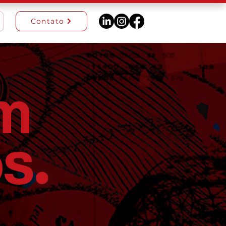
Contato
m
s
.