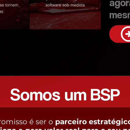
agor
 se tornem
software sob medida
mes
as
Somos um BSP
omisso é ser o
parceiro estratégic