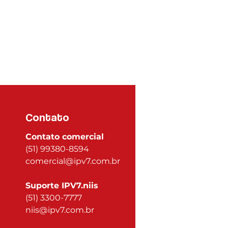
Contato
Contato comercial
(51) 99380-8594
comercial@ipv7.com.br
Suporte IPV7.niis
(51) 3300-7777
niis@ipv7.com.br