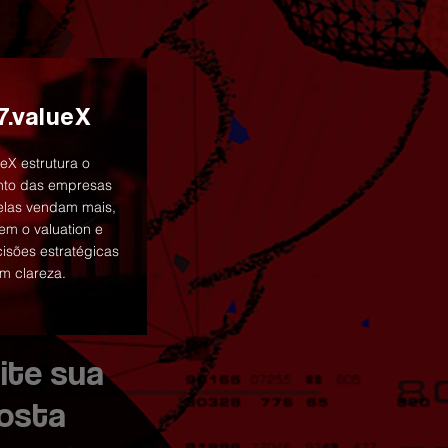
7.valueX
eX estrutura o
nto das empresas
elas vendam mais,
em o valuation e
sões estratégicas
m clareza.
cite sua
osta