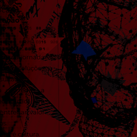
ma
de
ocado
ração
l
da sua jornada
rando soluções
sultados.
o de redes, a
 educação em
entregar valor
os.
o, é cultura.