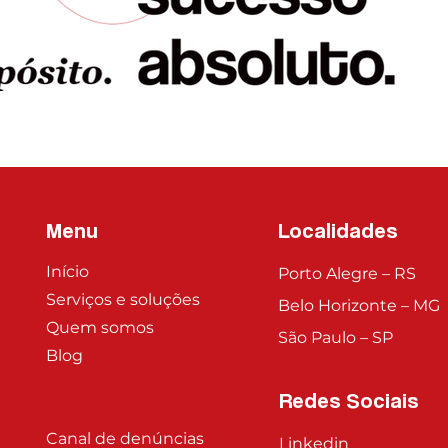
Menu
Localidades
Início
Porto Alegre – RS
Serviços e soluções
Belo Horizonte – MG
Quem somos
São Paulo – SP
Blog
Redes Sociais
Canal de denúncias
Linkedin