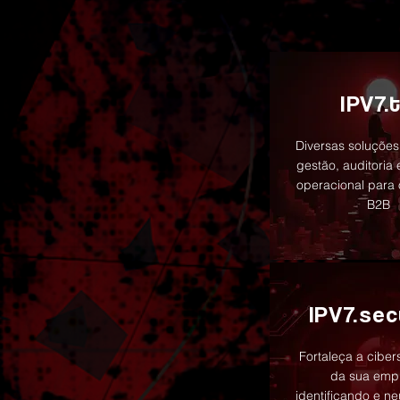
IPV7.t
Diversas soluções
gestão, auditoria 
operacional para
B2B
IPV7.sec
Fortaleça a cibe
da sua emp
identificando e ne