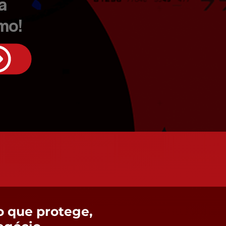
a
mo!
o que protege,