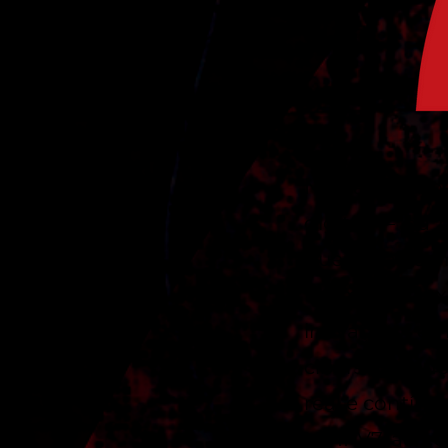
Nossa missão 
digital — da 
que fortalece
Unimos a exp
inovação em
ciberseguran
real e contín
Na IPV7, acred