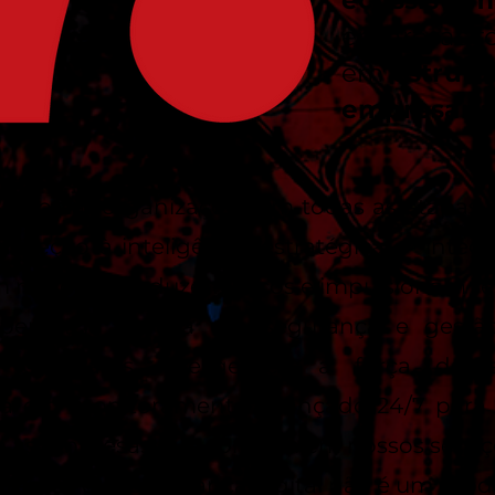
ecossiste
empresas f
em
estrutu
empresaria
é apoiar organizações em todas as etapas 
proteção à inteligência estratégica — integ
m negócios, reduzem riscos e impulsionam re
eriência prática em segurança e gestã
 softwares inteligentes, a força da
ça e o monitoramento avançado 24/7 para 
uo às empresas que confiam em nossos serviç
itamos que segurança digital não é um produt