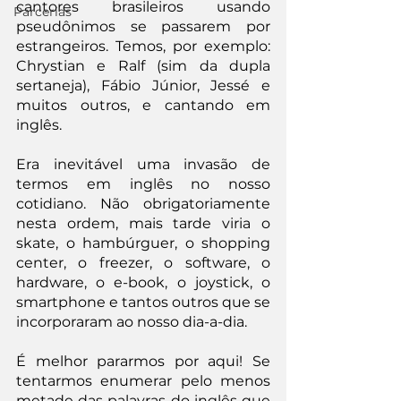
cantores brasileiros usando 
Parcerias
pseudônimos se passarem por 
estrangeiros. Temos, por exemplo: 
Chrystian e Ralf (sim da dupla 
sertaneja), Fábio Júnior, Jessé e 
muitos outros, e cantando em 
inglês.
Era inevitável uma invasão de 
termos em inglês no nosso 
cotidiano. Não obrigatoriamente 
nesta ordem, mais tarde viria o 
skate, o hambúrguer, o shopping 
center, o freezer, o software, o 
hardware, o e-book, o joystick, o 
smartphone e tantos outros que se 
incorporaram ao nosso dia-a-dia.
É melhor pararmos por aqui! Se 
tentarmos enumerar pelo menos 
metade das palavras do inglês que 