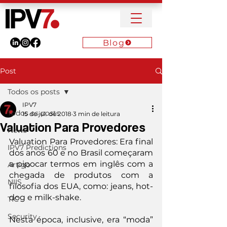
Blog
Post
Todos os posts
IPV7
Todos os posts
15 de jul. de 2018
3 min de leitura
Valuation Para Provedores
News
Valuation Para Provedores: Era final 
IPV7 Predictions
dos anos 60 e no Brasil começaram 
a pipocar termos em inglês com a 
Artigo
chegada de produtos com a 
NIIS
filosofia dos EUA, como: jeans, hot-
dog e milk-shake.
TIC
Security
Nesta época, inclusive, era “moda” 