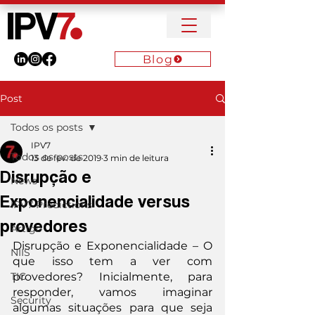
Blog
Post
Todos os posts
IPV7
Todos os posts
13 de fev. de 2019
3 min de leitura
Disrupção e
News
Exponencialidade versus
IPV7 Predictions
provedores
Artigo
Disrupção e Exponencialidade – O 
NIIS
que isso tem a ver com 
TIC
provedores? Inicialmente, para 
responder, vamos imaginar 
Security
algumas situações para que seja 