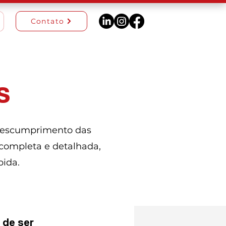
Contato
s
 descumprimento das
completa e detalhada,
pida.
 de ser