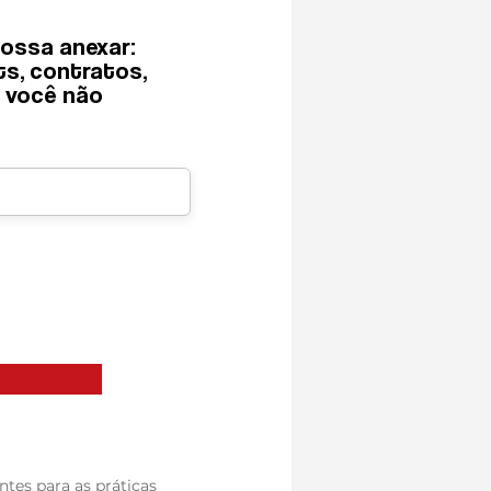
ossa anexar:
 possa anexar:
nts, contratos,
rints, contratos,
e você não
que você não
ntes para as práticas