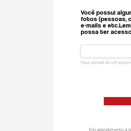
Você possui algu
Você possui al
fotos (pessoas, cr
fotos (pessoas, 
e-mails e etc.Le
e-mails e etc.
possa ter acesso
possa ter aces
Faça upload de um arquiv
Faça upload de um arq
Em atendimento à leg