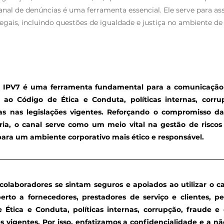
anal de denúncias é uma ferramenta essencial. Ele serve para as
egais, incluindo questões de igualdade e justiça no ambiente de 
da IPV7 é uma ferramenta fundamental para a comunicação 
 ao Código de Ética e Conduta, políticas internas, corr
stas nas legislações vigentes. Reforçando o compromisso d
ria, o canal serve como um meio vital na gestão de risco
para um ambiente corporativo mais ético e responsável.
olaboradores se sintam seguros e apoiados ao utilizar o c
to a fornecedores, prestadores de serviço e clientes, per
 Ética e Conduta, políticas internas, corrupção, fraude e
es vigentes. Por isso, enfatizamos a confidencialidade e a 