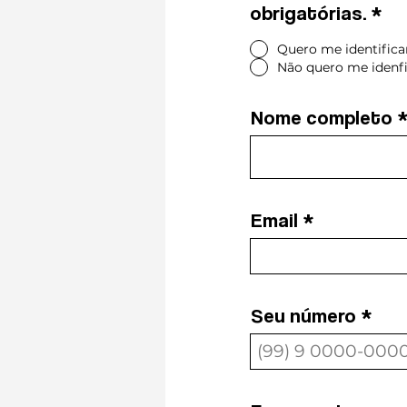
Ao selecionar 
obrigatórias.
*
obrigatórias.
*
Quero me identifica
Não quero me idenf
Quero me identif
Não quero me ide
Nome completo
Nome complet
Email
Email
Seu número
Seu número