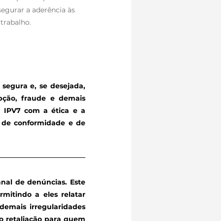
segurar a aderência às
trabalho.
segura e, se desejada,
upção, fraude e demais
a IPV7 com a ética e a
s de conformidade e de
anal de denúncias. Este
mitindo a eles relatar
 demais irregularidades
não retaliação para quem