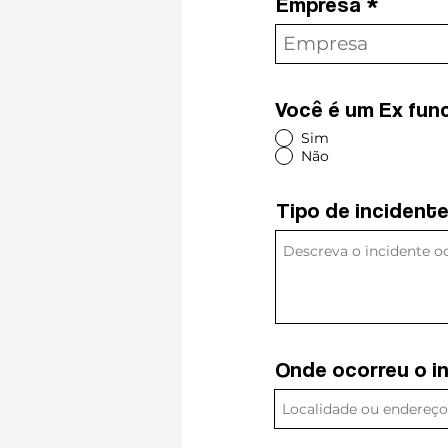
Empresa
Empresa
Você é um Ex func
Você é um Ex fu
Sim
Não
Sim
Não
Tipo de incident
Tipo de incide
Onde ocorreu o i
Onde ocorreu o