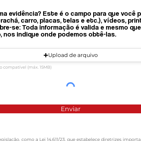
ma evidência? Este é o campo para que você p
guma evidência? Este é o campo para que você
achá, carro, placas, telas e etc.), vídeos, pri
crachá, carro, placas, telas e etc.), vídeos, p
mbre-se: Toda informação é valida e mesmo qu
Lembre-se: Toda informação é valida e mesmo 
, nos indique onde podemos obtê-las.
so, nos indique onde podemos obtê-las.
Upload de arquivo
Upload de arquivo
o compatível (máx. 15MB)
uivo compatível (máx. 15MB)
Enviar
Enviar
islação, como a Lei 14.611/23, que estabelece diretrizes importa