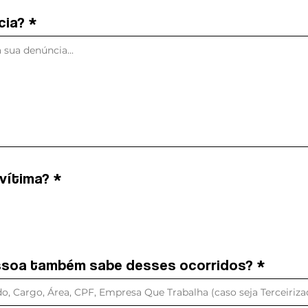
cia?
úncia?
 vítima?
*
da vítima?
*
ssoa também sabe desses ocorridos?
pessoa também sabe desses ocorridos?