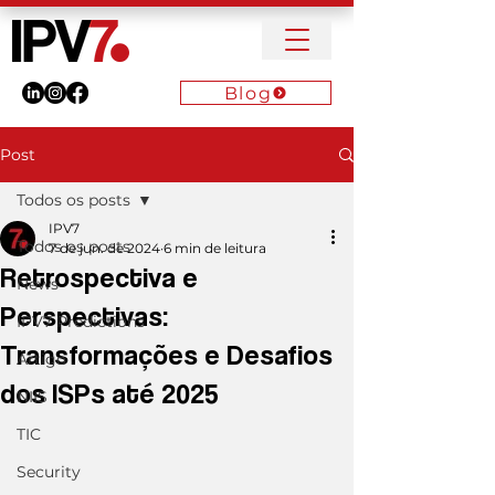
Blog
Post
Todos os posts
IPV7
Todos os posts
7 de jun. de 2024
6 min de leitura
Retrospectiva e
News
Perspectivas:
IPV7 Predictions
Transformações e Desafios
Artigo
dos ISPs até 2025
NIIS
TIC
Security