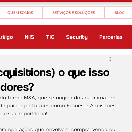
QUEM SOMOS
SERVIÇOS E SOLUÇÕES
BLOG
rtigo
NIIS
TIC
Security
Parcerias
quisitions) o que isso
edores?
do termo M&A, que se origina do anagrama em 
zido para o português como Fusões e Aquisições 
l é sua importância!
para operações que envolvam compra, venda ou 