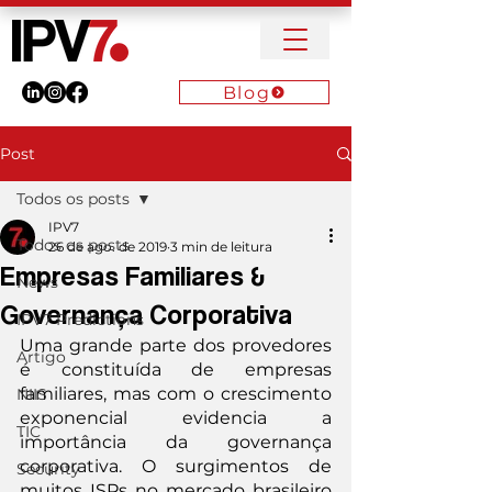
Blog
Post
Todos os posts
IPV7
Todos os posts
26 de ago. de 2019
3 min de leitura
Empresas Familiares &
News
Governança Corporativa
IPV7 Predictions
Uma grande parte dos provedores 
Artigo
é constituída de empresas 
familiares, mas com o crescimento 
NIIS
exponencial evidencia a 
TIC
importância da governança 
corporativa. O surgimentos de 
Security
muitos ISPs no mercado brasileiro 