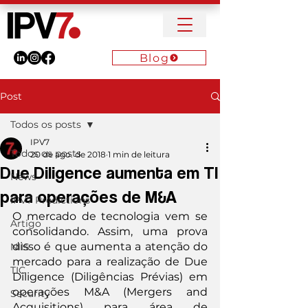
Blog
Post
Todos os posts
IPV7
Todos os posts
20 de ago. de 2018
1 min de leitura
Due Diligence aumenta em TI
News
para operações de M&A
IPV7 Predictions
O mercado de tecnologia vem se 
Artigo
consolidando. Assim, uma prova 
disso é que aumenta a atenção do 
NIIS
mercado para a realização de Due 
TIC
Diligence (Diligências Prévias) em 
operações M&A (Mergers and 
Security
Acquisitions) para área de 