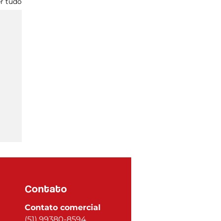
r tudo
Contato
Contato comercial
(51) 99380-8594