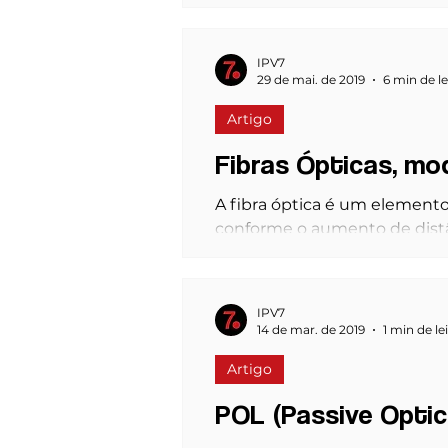
tipos básicos: para transmissão
IPV7
29 de mai. de 2019
6 min de le
Artigo
Fibras Ópticas, m
A fibra óptica é um element
conforme o aumento de distân
IPV7
14 de mar. de 2019
1 min de le
Artigo
POL (Passive Opti