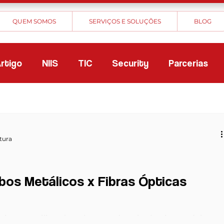
QUEM SOMOS
SERVIÇOS E SOLUÇÕES
BLOG
rtigo
NIIS
TIC
Security
Parcerias
itura
abos Metálicos x Fibras Ópticas
étricos metálicos (geralmente de cobre) existem dois