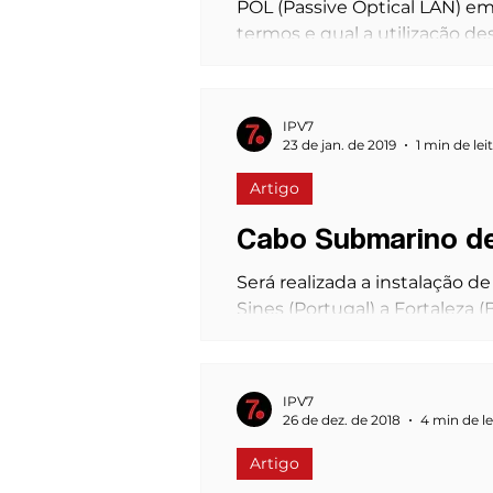
POL (Passive Optical LAN) em
termos e qual a utilização des
IPV7
23 de jan. de 2019
1 min de lei
Artigo
Cabo Submarino de 
Será realizada a instalação d
Sines (Portugal) a Fortaleza (Bra
IPV7
26 de dez. de 2018
4 min de le
Artigo