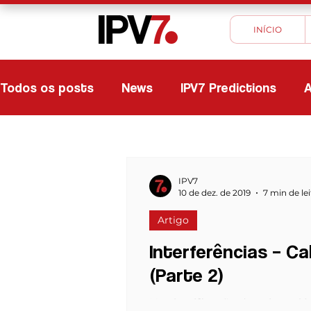
INÍCIO
Todos os posts
News
IPV7 Predictions
A
IPV7
10 de dez. de 2019
7 min de le
Artigo
Interferências – C
(Parte 2)
Na classificação de cabos el