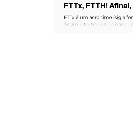
FTTx, FTTH! Afinal
FTTx é um acrônimo (sigla form
Assim, isto, traduzido para o p