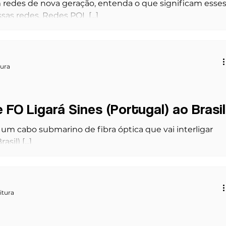
 redes de nova geração, entenda o que significam esse
sas redes. Redes POL [...]
tura
FO Ligará Sines (Portugal) ao Brasil
e um cabo submarino de fibra óptica que vai interligar
sil) [...]
itura