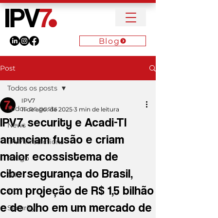
Blog
Post
Todos os posts
IPV7
Todos os posts
11 de ago. de 2025
3 min de leitura
IPV7. security e Acadi-TI
News
anunciam fusão e criam
IPV7 Predictions
maior ecossistema de
Artigo
cibersegurança do Brasil,
NIIS
com projeção de R$ 1,5 bilhão
TIC
e de olho em um mercado de
Security