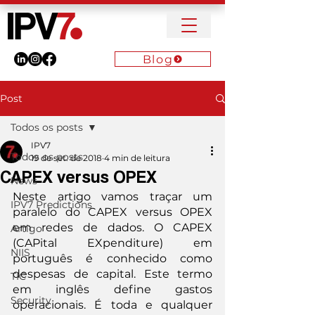
Blog
Post
Todos os posts
IPV7
Todos os posts
19 de set. de 2018
4 min de leitura
CAPEX versus OPEX
News
Neste artigo vamos traçar um 
IPV7 Predictions
paralelo do CAPEX versus OPEX 
em redes de dados. O CAPEX 
Artigo
(CAPital EXpenditure) em 
NIIS
português é conhecido como 
despesas de capital. Este termo 
TIC
em inglês define gastos 
Security
operacionais. É toda e qualquer 