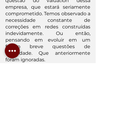
questão do valuation dessa 
empresa, que estará seriamente 
comprometido. Temos observado a 
necessidade constante de 
correções em redes construídas 
indevidamente. Ou então, 
pensando em evoluir em um 
futuro breve questões de 
velocidade. Que anteriormente 
foram ignoradas.
Solução:
Para que problemas de rede 
possam ser solucionados, visando 
correção de instabilidades, falhas e 
aumento de valuation, ou então 
que se deixe esta rede pronta para 
as condições futuras, é necessário 
um trabalho de reprojeto.
Obviamente a questão de o 