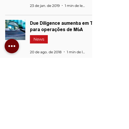
23 de jan. de 2019
1 min de leitura
Due Diligence aumenta em TI
para operações de M&A
News
20 de ago. de 2018
1 min de leitura
2
/
3
Voltar para o Início
Menu