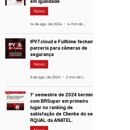
em qualidade
News
14 de ago. de 2024
4 min de leitura
IPV7.cloud e Fulltime fecham
parceria para câmeras de
segurança
News
9 de ago. de 2024
2 min de leitura
1° semestre de 2024 termina
com BRSuper em primeiro
lugar no ranking de
satisfação de Cliente do selo
RQUAL da ANATEL.