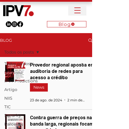
Blog
BLOG
Todos os posts
Todos os posts
Provedor regional aposta em
auditoria de redes para
News
acesso a crédito
IPV7 Predictions
News
Artigo
NIIS
23 de ago. de 2024
2 min de leitura
TIC
Security
Contra guerra de preços na
banda larga, regionais focam
Parcerias