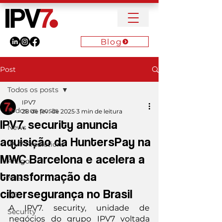
Blog
Post
Todos os posts
IPV7
Todos os posts
28 de fev. de 2025
3 min de leitura
IPV7. security anuncia
News
aquisição da HuntersPay na
IPV7 Predictions
MWC Barcelona e acelera a
Artigo
transformação da
NIIS
cibersegurança no Brasil
TIC
A IPV7. security, unidade de 
Security
negócios do grupo IPV7 voltada 