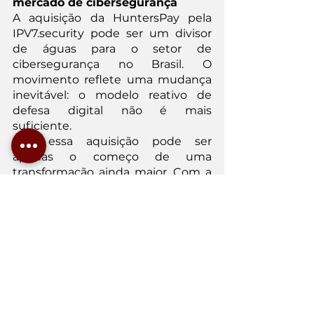
mercado de cibersegurança
A aquisição da HuntersPay pela 
IPV7.security pode ser um divisor 
de águas para o setor de 
cibersegurança no Brasil. O 
movimento reflete uma mudança 
inevitável: o modelo reativo de 
defesa digital não é mais 
suficiente.
Mas essa aquisição pode ser 
apenas o começo de uma 
transformação ainda maior. Com a 
pressão por inovação e proteção 
mais ágil, o mercado pode estar 
prestes a testemunhar uma onda 
de fusões e aquisições focadas em 
inteligência cibernética. Se 
grandes empresas de tecnologia e 
infraestrutura digital enxergarem a 
segurança ofensiva como um 
diferencial competitivo, a corrida 