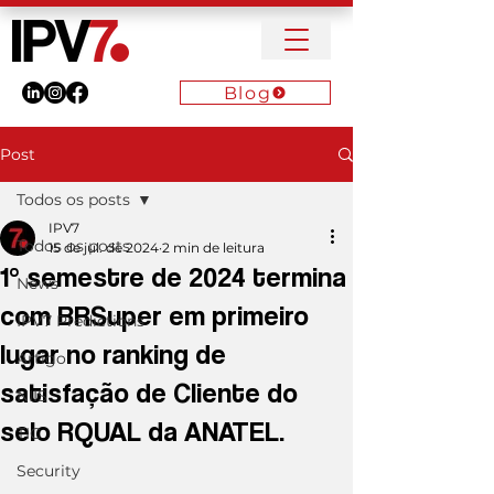
Blog
Post
Todos os posts
IPV7
Todos os posts
15 de jul. de 2024
2 min de leitura
1° semestre de 2024 termina
News
com BRSuper em primeiro
IPV7 Predictions
lugar no ranking de
Artigo
satisfação de Cliente do
NIIS
selo RQUAL da ANATEL.
TIC
Security