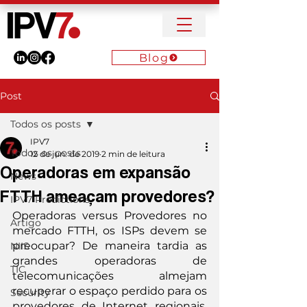
Blog
Post
Todos os posts
IPV7
Todos os posts
12 de jun. de 2019
2 min de leitura
Operadoras em expansão
News
FTTH ameaçam provedores?
IPV7 Predictions
Operadoras versus Provedores no 
Artigo
mercado FTTH, os ISPs devem se 
preocupar? De maneira tardia as 
NIIS
grandes operadoras de 
TIC
telecomunicações almejam 
recuperar o espaço perdido para os 
Security
provedores de Internet regionais. 