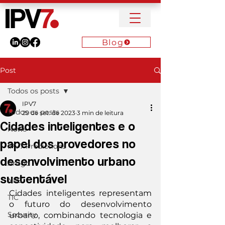
Blog
Post
Todos os posts
IPV7
Todos os posts
29 de set. de 2023
3 min de leitura
Cidades inteligentes e o
News
papel dos provedores no
IPV7 Predictions
desenvolvimento urbano
Artigo
sustentável
NIIS
Cidades inteligentes representam 
TIC
o futuro do desenvolvimento 
Security
urbano, combinando tecnologia e 